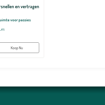
rsnellen en vertragen
uimte voor passies
Les
Koop Nu