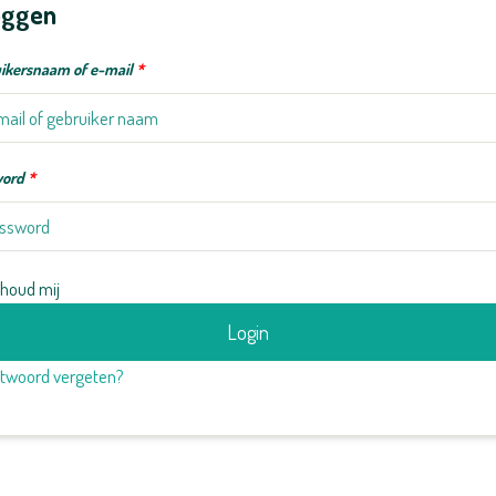
oggen
ikersnaam of e-mail
*
word
*
houd mij
Login
twoord vergeten?