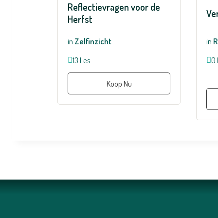
Reflectievragen voor de
Ve
Herfst
in
Zelfinzicht
in
R
13 Les
0 
Koop Nu