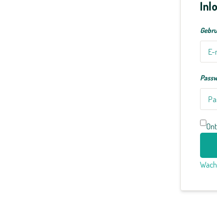
Inl
Gebru
Pass
Ont
Wach