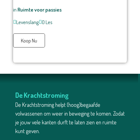
in
Ruimte voor passies
Levenslang
0 Les
Koop Nu
De Krachtstroming
De Krachtstroming helpt (hoog)begaafde
volwassenen om weer in beweging te komen. Zodat
je jouw vele kanten durft te laten zien en ruimte
kunt geven.